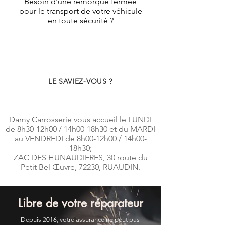
Besoin d'une remorque fermée
pour le transport de votre véhicule
en toute sécurité ?
LE SAVIEZ-VOUS ?
Damy Carrosserie vous accueil le LUNDI
de 8h30-12h00 / 14h00-18h30 et du MARDI
au VENDREDI de 8h00-12h00 / 14h00-
18h30;
ZAC DES HUNAUDIERES, 30 route du
Petit Bel Œuvre, 72230, RUAUDIN.
Libre de votre réparateur
Depuis 2016, votre assurance ne peut pas