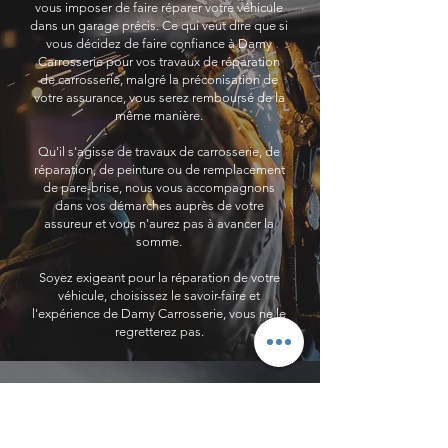
vous imposer de faire réparer votre véhicule
dans un garage précis. Ce qui veut dire que si
vous décidez de faire confiance à Damy
Carrosserie pour vos travaux de réparation
de carrosserie, malgré la préconisation de
votre assurance, vous serez remboursé de la
même manière.
Qu'il s'agisse de travaux de carrosserie, de
réparation, de peinture ou de remplacement
de pare-brise, nous vous accompagnons
dans vos démarches auprès de votre
assureur et vous n'aurez pas à avancer la
somme.
Soyez exigeant pour la réparation de votre
véhicule, choisissez le savoir-faire et
l'expérience de Damy Carrosserie, vous ne le
regretterez pas.
PLUS DE 10 ANS D'EXPÉRIENCE